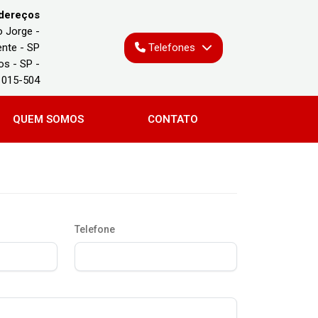
dereços
o Jorge -
nte - SP
Telefones
os - SP -
1015-504
QUEM SOMOS
CONTATO
Telefone