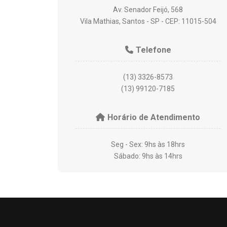
Av. Senador Feijó, 568
Vila Mathias, Santos - SP - CEP: 11015-504
Telefone
(13) 3326-8573
(13) 99120-7185
Horário de Atendimento
Seg - Sex: 9hs às 18hrs
Sábado: 9hs às 14hrs