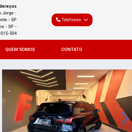
dereços
o Jorge -
nte - SP
Telefones
os - SP -
1015-504
QUEM SOMOS
CONTATO