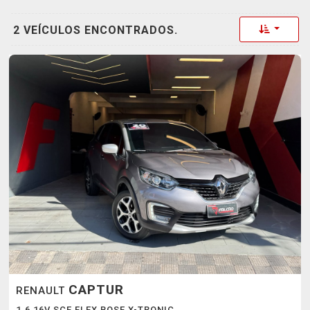
Toggle 
2 VEÍCULOS ENCONTRADOS.
CAPTUR
RENAULT
1.6 16V SCE FLEX BOSE X-TRONIC