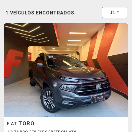
Toggle 
1 VEÍCULOS ENCONTRADOS.
TORO
FIAT
1.3 TURBO 270 FLEX FREEDOM AT6