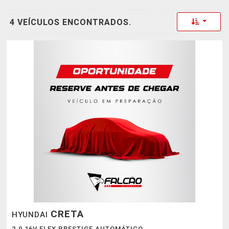
Toggle 
4 VEÍCULOS ENCONTRADOS.
CRETA
HYUNDAI
2.0 16V FLEX PRESTIGE AUTOMÁTICO